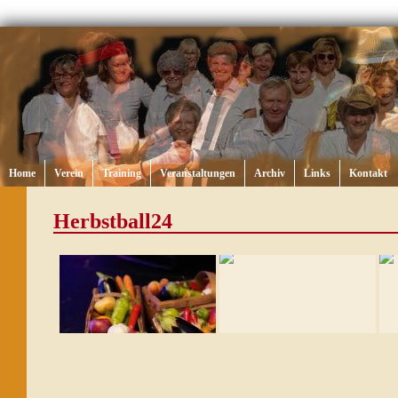
Home
Verein
Training
Veranstaltungen
Archiv
Links
Kontakt
Herbstball24