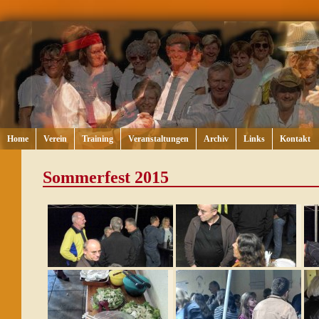
Home
Verein
Training
Veranstaltungen
Archiv
Links
Kontakt
Sommerfest 2015