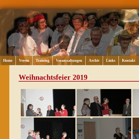
Home
Verein
Training
Veranstaltungen
Archiv
Links
Kontakt
Weihnachtsfeier 2019