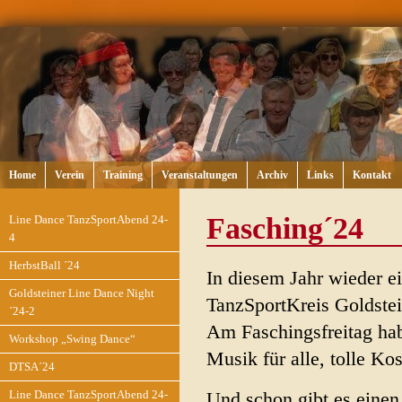
Home
Verein
Training
Veranstaltungen
Archiv
Links
Kontakt
Fasching´24
Line Dance TanzSportAbend 24-
4
HerbstBall ´24
In diesem Jahr wieder ei
Goldsteiner Line Dance Night
TanzSportKreis Goldstei
´24-2
Am Faschingsfreitag habe
Workshop „Swing Dance“
Musik für alle, tolle K
DTSA´24
Line Dance TanzSportAbend 24-
Und schon gibt es einen