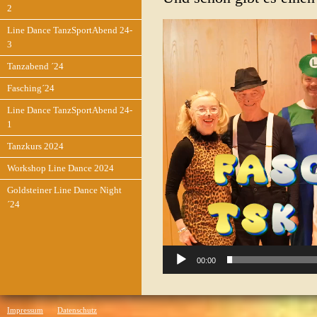
2
Video-
Line Dance TanzSportAbend 24-
Player
3
Tanzabend ´24
Fasching´24
Line Dance TanzSportAbend 24-
1
Tanzkurs 2024
Workshop Line Dance 2024
Goldsteiner Line Dance Night
´24
00:00
Impressum
Datenschutz